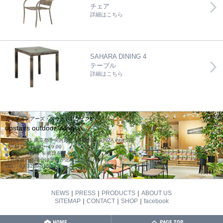
チェア
詳細はこちら
SAHARA DINING 4
テーブル
詳細はこちら
アップステアーズ・アウトドアリビング
upstairs outdoor living
〒104-0061 東京都中央区銀座7丁目10-1 GINZA innit 2階
営業時間：11:00〜19:00
定休日：月曜日 ※祝日を除く
（月曜祝日の場合は翌日が定休日となります）
TEL︓03-3289-5150
NEWS
｜
PRESS
｜
PRODUCTS
｜
ABOUT US
SITEMAP
｜
CONTACT
｜
SHOP
｜
facebook