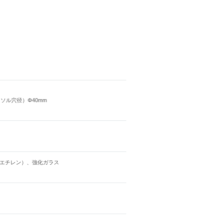
パラソル穴径）Φ40mm
エチレン）、強化ガラス