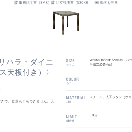
取扱説明書（3MB）
組立説明書（530KB）
動画を見る
 4〈サハラ・ダイニ
W855×D855×H720ｍm（
※組立必要商品
ラス天板付き）〉
。
スチール、人工ラタン（ポリ
付きで、食器もぐらつきません。天
57kgf