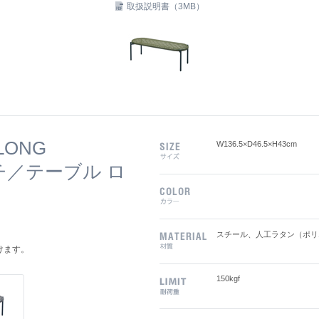
取扱説明書（3MB）
 LONG
W136.5×D46.5×H43cm
チ／テーブル ロ
スチール、人工ラタン（ポリ
けます。
150kgf