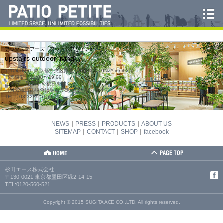
アップステアーズ・アウトドアリビング
upstairs outdoor living
〒104-0061 東京都中央区銀座7丁目10-1 GINZA innit 2階
営業時間：11:00〜19:00
定休日：月曜日 ※祝日を除く
（月曜祝日の場合は翌日が定休日となります）
TEL︓03-3289-5150
NEWS
｜
PRESS
｜
PRODUCTS
｜
ABOUT US
SITEMAP
｜
CONTACT
｜
SHOP
｜
facebook
杉田エース株式会社
〒130-0021 東京都墨田区緑2-14-15
TEL:0120-560-521
Copyright © 2015 SUGITA ACE CO.,LTD. All rights reserved.