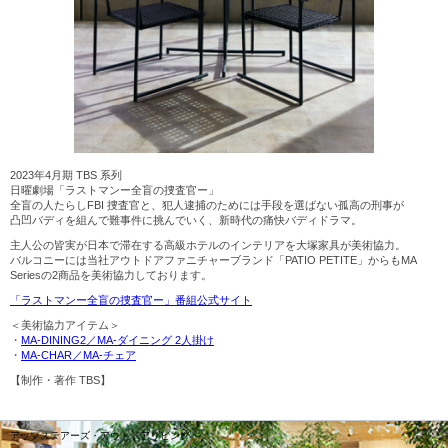
2023年4月期 TBS 系列
日曜劇場「ラストマンー全盲の捜査官ー」
全盲の人たらしFBI 捜査官と、犯人逮捕のためには手段を選ばない孤高の刑事が
凸凹バディを組んで難事件に挑んでいく、新時代の痛快バディドラ
マ。
主人公の皆実が日本で滞在する高級ホテルのインテリアを大塚家具
が美術協力。
バルコニーには当社アウトドアファニチャーブランド「PATIO PETITE」からもMA
Seriesの2商品を美術協力しております。
「ラストマンー全盲の捜査官ー」番組公式サイト
＜美術協⼒アイテム＞
・
MA-DINING2／MA-ダイニング 2人掛け
・
MA-CHAR／MA-チェア
【制作・著作 TBS】
アップステアーズ・アウトドアリビング