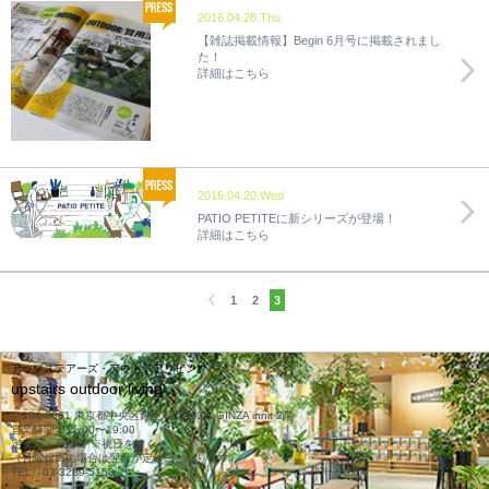
2016.04.28.Thu
【雑誌掲載情報】Begin 6月号に掲載されまし
た！
詳細はこちら
2016.04.20.Wed
PATIO PETITEに新シリーズが登場！
詳細はこちら
1
2
3
アップステアーズ・アウトドアリビング
upstairs outdoor living
〒104-0061 東京都中央区銀座7丁目10-1 GINZA innit 2階
営業時間：11:00〜19:00
定休日：月曜日 ※祝日を除く
（月曜祝日の場合は翌日が定休日となります）
TEL︓03-3289-5150